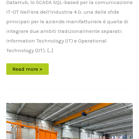
DataHub, lo SCADA SQL-based per la comunicazione
IT-OT Nell’era dell’Industria 4.0, una delle sfide
principali per le aziende manifatturiere è quella di
integrare due ambiti tradizionalmente separati:
Information Technology (IT) e Operational
Technology (OT). […]
Read more »
Gateway
per
macchine
stampaggio
rotazionale