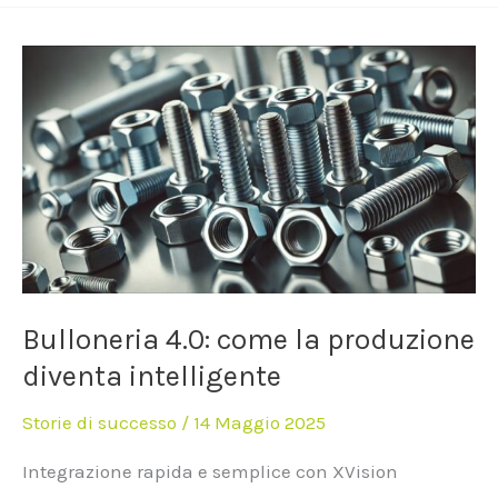
Bulloneria
4.0:
come
la
produzione
diventa
intelligente
Bulloneria 4.0: come la produzione
diventa intelligente
Storie di successo
/
14 Maggio 2025
Integrazione rapida e semplice con XVision