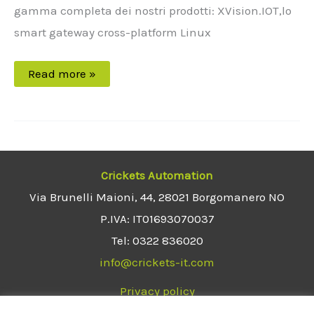
gamma completa dei nostri prodotti: XVision.IOT,lo
smart gateway cross-platform Linux
Read more »
Crickets Automation
Via Brunelli Maioni, 44, 28021 Borgomanero NO
P.IVA: IT01693070037
Tel: 0322 836020
info@crickets-it.com
Privacy policy
Terms and conditions