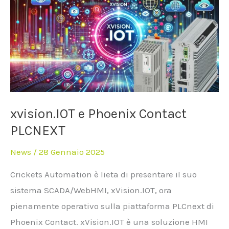
Phoenix
Contact
PLCNEXT
xvision.IOT e Phoenix Contact
PLCNEXT
News
/
28 Gennaio 2025
Crickets Automation è lieta di presentare il suo
sistema SCADA/WebHMI, xVision.IOT, ora
pienamente operativo sulla piattaforma PLCnext di
Phoenix Contact. xVision.IOT è una soluzione HMI