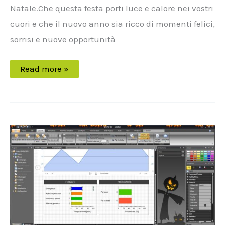
Natale.Che questa festa porti luce e calore nei vostri
cuori e che il nuovo anno sia ricco di momenti felici,
sorrisi e nuove opportunità
Read more »
Halloween
arriva
su
XVision:
l’automazione
celebra
la
notte
più
spettrale
dell’anno!