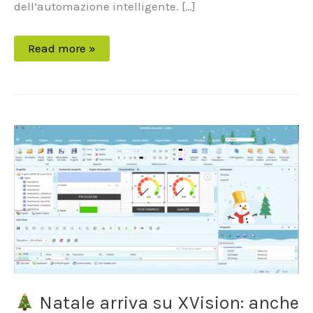
dell’automazione intelligente. […]
Read more »
Natale
arriva
su
XVision:
anche
l’automazione
si
veste
della
magia
delle
feste.
Natale arriva su XVision: anche