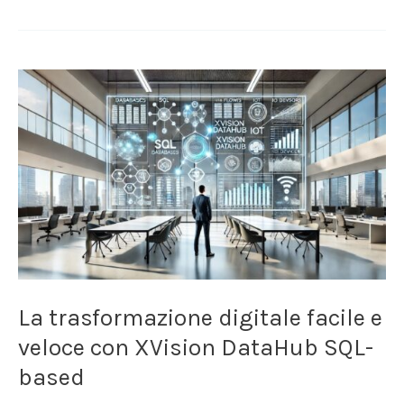
La
trasformazione
digitale
facile
e
veloce
con
XVision
DataHub
SQL-
based
La trasformazione digitale facile e
veloce con XVision DataHub SQL-
based