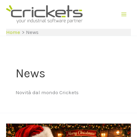
Vai
al
contenuto
Home
News
News
Novità dal mondo Crickets
Buon
Natale
e