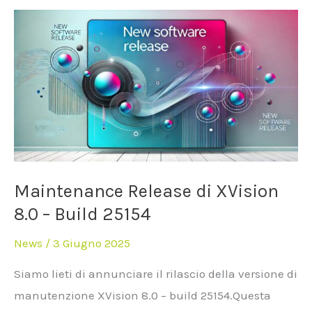
Maintenance
Release
di
XVision
8.0
–
Build
25154
Maintenance Release di XVision
8.0 – Build 25154
News
/
3 Giugno 2025
Siamo lieti di annunciare il rilascio della versione di
manutenzione XVision 8.0 – build 25154.Questa